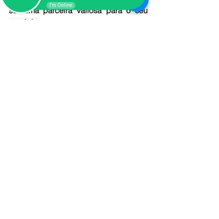
I'm Online
ser uma parceira valiosa para o seu 
negócio.
Ver tudo
Posts recentes