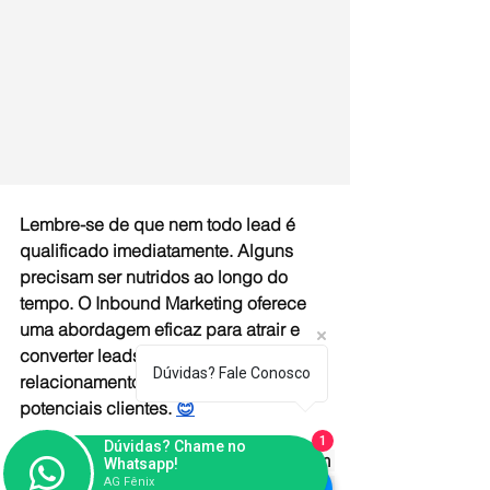
Lembre-se de que nem todo lead é 
qualificado imediatamente. Alguns 
precisam ser nutridos ao longo do 
tempo. O Inbound Marketing oferece 
uma abordagem eficaz para atrair e 
converter leads, construindo 
Dúvidas? Fale Conosco
relacionamentos duradouros com seus 
potenciais clientes. 
😊
1
Dúvidas? Chame no
A AG Fênix é especializada em 
Whatsapp!
AG Fênix
estratégias de marketing digital e pode 